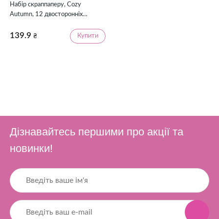
Набір скраппаперу, Cozy
Autumn, 12 двосторонніх
аркушів + бонус, 30,5х30,5 см,
Magenta Line
139.9
Купити
₴
Дізнавайтесь першими про акції та
новинки!