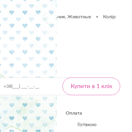
Тематика: Дитинство, Мальчик, Животные
•
Колір:
 Baby Boy
лькість
Оплата
Готівкою
- від 40 ₴