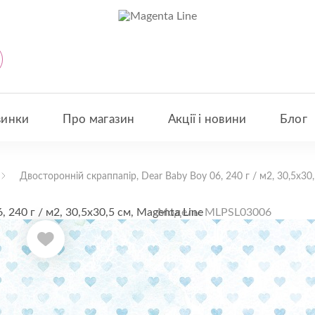
винки
Про магазин
Акції і новини
Блог
Двосторонній скраппапір, Dear Baby Boy 06, 240 г / м2, 30,5х30,
Модель: MLPSL03006
Двосторонній
Boy 06, 240 г
овинки
Magenta Line