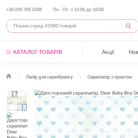
+38 098 398 0308
Пн - Пт.: з 10:00 до 18:00
КАТАЛОГ ТОВАРІВ
Акції
Но
Набори скраппаперу
Папір для скрапбукінгу
Скраппапір з принтом
Папір для скрапбукінгу
Декор для скрапбукінгу
Заготівлі для декорування
Відкрити весь каталог
Акційні товари
Н