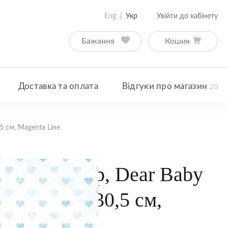
Eng
Укр
Увійти до кабінету
Бажання
Кошик
Доставка та оплата
Відгуки про магазин
20
5 см, Magenta Line
 скраппапір, Dear Baby
 / м2, 30,5х30,5 см,