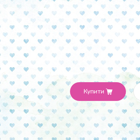
Виробник: Magenta Line
•
Бежевый
•
Колекція: Dear
Кі
12.
9 ₴
Купити
Доставка
Відділення «Нова пошта» 