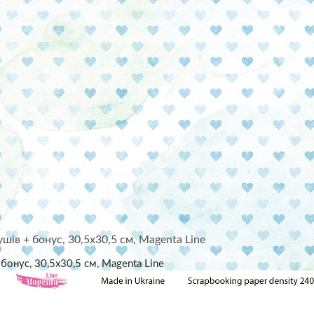
Кур'єром «Нова пошта» -
При замовленні від 1000
Переваги
Обмін і повернення
Швидка відправка
Гарантія та надійність
бонус, 30,5х30,5 см, Magenta Line