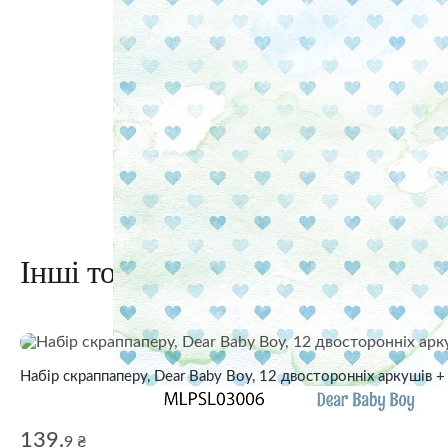
Інші товари з колекції
Набір скраппаперу, Dear Baby Boy, 12 двосторонніх аркушів + 
139.
9 ₴