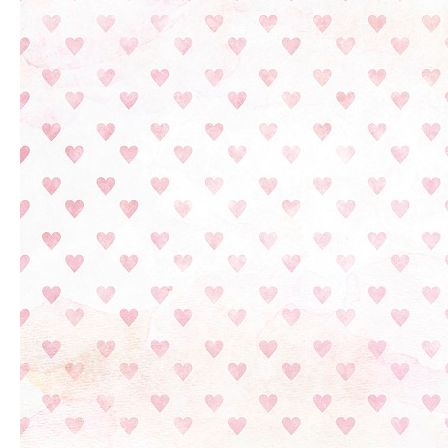
Виробник: Magenta Line
•
Тематика: Цветы
•
Колір:
Розовый
•
Колекція: Dear Baby Girl
12.9
₴