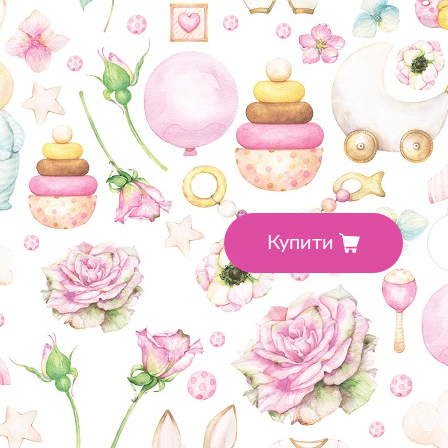
Виробник: Magenta Line
•
Розовый
•
Колекція: Dear B
Кі
12.9
₴
Купити
Доставка
Відділення «Нова пошта» 
Кур'єром «Нова пошта» -
При замовленні від 1000