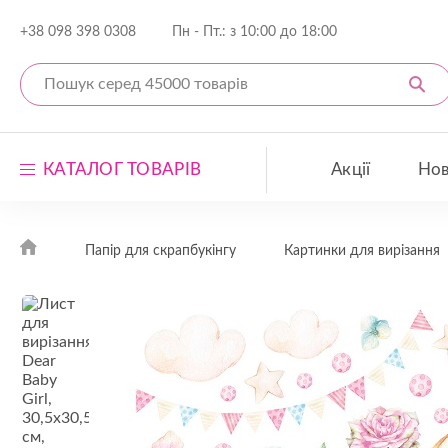
+38 098 398 0308
Пн - Пт.: з 10:00 до 18:00
КАТАЛОГ ТОВАРІВ
Акції
Но
Набори скраппаперу
Папір для скрапбукінгу
Картинки для вирізання
Папір для скрапбукінгу
Декор для скрапбукінгу
Заготівлі для декорування
Відкрити весь каталог
Акційні товари
Н