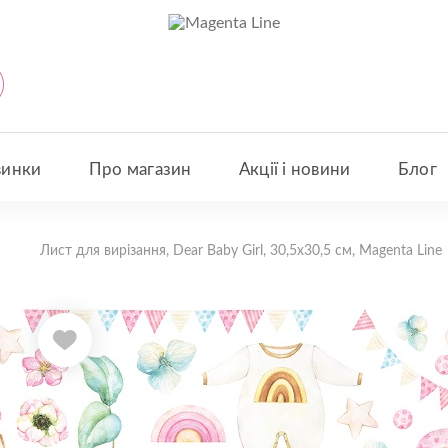
винки
Про магазин
Акції і новини
Блог
Лист для вирізання, Dear Baby Girl, 30,5х30,5 см, Magenta Line
Модель: MLPSC04001
Лист для вирі
30,5х30,5 см
овинки