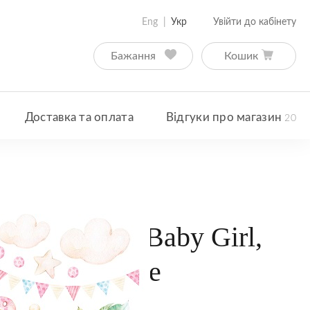
Eng
Укр
Увійти до кабінету
Бажання
Кошик
Доставка та оплата
Відгуки про магазин
20
зання, Dear Baby Girl,
, Magenta Line