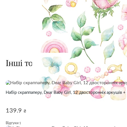
Інші товари з колекції
Набір скраппаперу, Dear Baby Girl, 12 двосторонніх аркушів +
139.9
₴
Відгуки
1