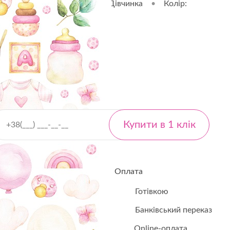
Тематика: Животные, Цветы, Дівчинка
•
Колір:
aby Girl
лькість
Оплата
Готівкою
- від 40 ₴
Банківський переказ
 від 60 ₴
Online-оплата
 ₴ - безкоштовно